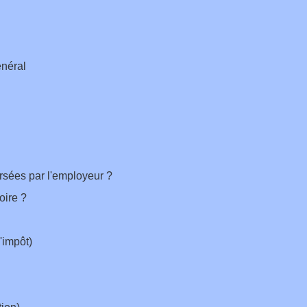
énéral
ersées par l'employeur ?
oire ?
'impôt)