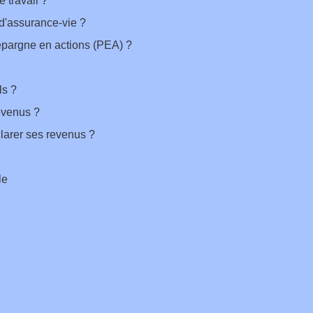
 travail ?
d'assurance-vie ?
épargne en actions (PEA) ?
ls ?
revenus ?
clarer ses revenus ?
le