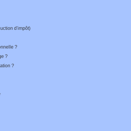
uction d'impôt)
onnelle ?
ge ?
ation ?
e