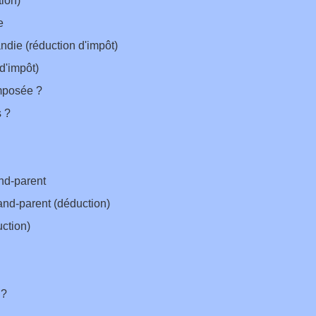
tion)
e
ndie (réduction d'impôt)
 d'impôt)
imposée ?
s ?
and-parent
and-parent (déduction)
uction)
 ?