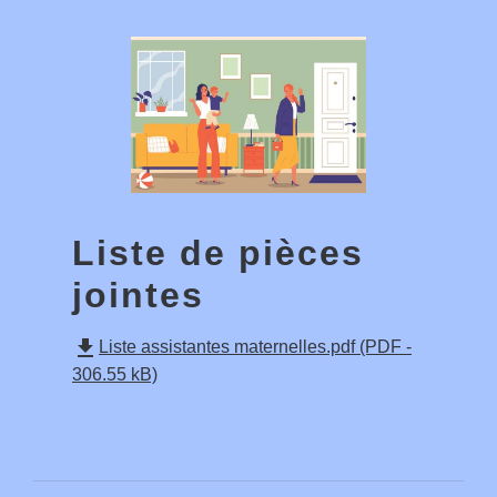
Liste de pièces
jointes
file_download
Liste assistantes maternelles.pdf (PDF -
306.55 kB)