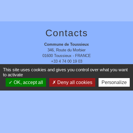
Contacts
Commune de Toussieux
346, Route du Morbier
01600 Toussieux - FRANCE
+33 4 74 00 19 03
This site uses cookies and gives you control over what you want
Contact par formulaire
to activate
OK, accept all
Deny all cookies
Personalize
Mentions légales
-
Politique de confidentialité
-
Accessibilité
-
Plan du site
-
Gestion des cookies