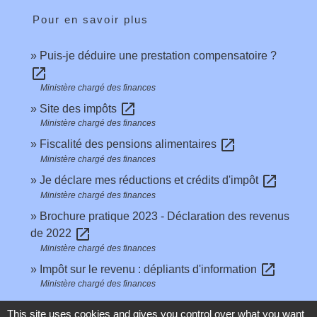
Pour en savoir plus
Puis-je déduire une prestation compensatoire ?
open_in_new
Ministère chargé des finances
open_in_new
Site des impôts
Ministère chargé des finances
open_in_new
Fiscalité des pensions alimentaires
Ministère chargé des finances
open_in_new
Je déclare mes réductions et crédits d'impôt
Ministère chargé des finances
Brochure pratique 2023 - Déclaration des revenus
open_in_new
de 2022
Ministère chargé des finances
open_in_new
Impôt sur le revenu : dépliants d'information
Ministère chargé des finances
This site uses cookies and gives you control over what you want