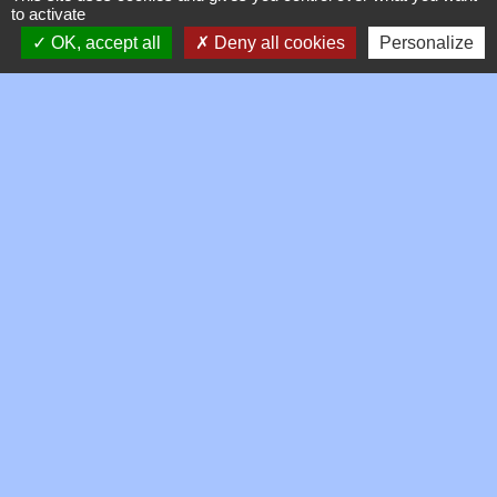
Signaler une erreur sur cette page
to activate
OK, accept all
Deny all cookies
Personalize
Contacts
Commune de Toussieux
346, Route du Morbier
01600 Toussieux - FRANCE
+33 4 74 00 19 03
Contact par formulaire
Mentions légales
-
Politique de confidentialité
-
Accessibilité
-
Plan du site
-
Gestion des cookies