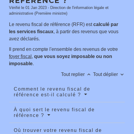
RÉFÉRENCE ?
Vérifié le 01 Jan 2023 - Direction de l'information légale et
administrative (Première ministre)
Le revenu fiscal de référence (RFR) est
calculé par
les services fiscaux
, à partir des revenus que vous
avez déclarés.
Il prend en compte l'ensemble des revenus de votre
foyer fiscal
,
que vous soyez imposable ou non
imposable
.
keyboard_arrow_up
keyboard_arrow_down
Tout replier
Tout déplier
Comment le revenu fiscal de
référence est-il calculé ?
À quoi sert le revenu fiscal de
référence ?
Où trouver votre revenu fiscal de