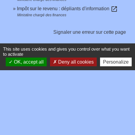
open_in_new
Impôt sur le revenu : dépliants d'information
Ministère chargé des finances
Signaler une erreur sur cette page
This site uses cookies and gives you control over what you want
to activate
OK, accept all
Deny all cookies
Personalize
Contacts
Commune de Toussieux
346, Route du Morbier
01600 Toussieux - FRANCE
+33 4 74 00 19 03
Contact par formulaire