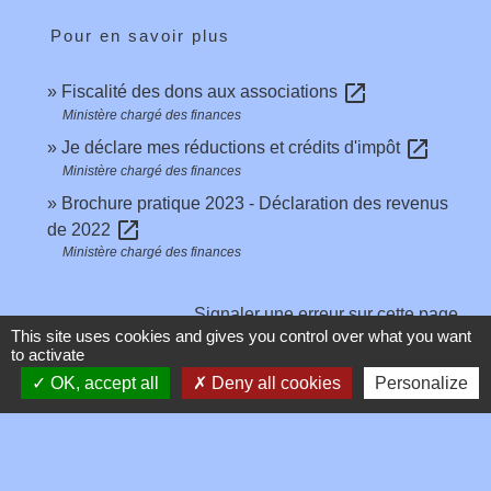
Pour en savoir plus
open_in_new
Fiscalité des dons aux associations
Ministère chargé des finances
open_in_new
Je déclare mes réductions et crédits d'impôt
Ministère chargé des finances
Brochure pratique 2023 - Déclaration des revenus
open_in_new
de 2022
Ministère chargé des finances
Signaler une erreur sur cette page
This site uses cookies and gives you control over what you want
to activate
OK, accept all
Deny all cookies
Personalize
Contacts