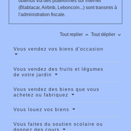
obtenus via des plateformes sur internet
(Blablacar, Airbnb, Leboncoin...) sont transmis à
l'administration fiscale.
keyboard_arrow_up
keyboard_arrow_down
Tout replier
Tout déplier
Vous vendez vos biens d'occasion
Vous vendez des fruits et légumes
de votre jardin
Vous vendez des biens que vous
achetez ou fabriquez
Vous louez vos biens
Vous faites du soutien scolaire ou
donnez des cours