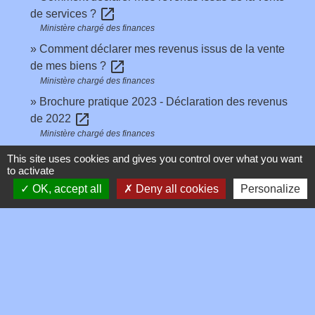
open_in_new
de services ?
Ministère chargé des finances
Comment déclarer mes revenus issus de la vente
open_in_new
de mes biens ?
Ministère chargé des finances
Brochure pratique 2023 - Déclaration des revenus
open_in_new
de 2022
Ministère chargé des finances
open_in_new
Impôt sur le revenu : dépliants d'information
This site uses cookies and gives you control over what you want
Ministère chargé des finances
to activate
OK, accept all
Deny all cookies
Personalize
Signaler une erreur sur cette page
Contacts