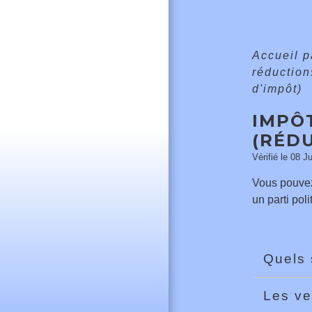
Accueil p
réduction
d'impôt)
IMPÔT
(RÉD
Vérifié le 08 J
Vous pouvez
un parti po
Quels 
Les ve