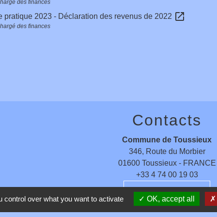
chargé des finances
open_in_new
 pratique 2023 - Déclaration des revenus de 2022
chargé des finances
Contacts
Commune de Toussieux
346, Route du Morbier
01600 Toussieux - FRANCE
+33 4 74 00 19 03
Contact par formulaire
 control over what you want to activate
OK, accept all