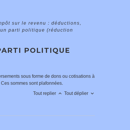
mpôt sur le revenu : déductions,
un parti politique (réduction
PARTI POLITIQUE
versements sous forme de dons ou cotisations à
. Ces sommes sont plafonnées.
keyboard_arrow_up
keyboard_arrow_down
Tout replier
Tout déplier