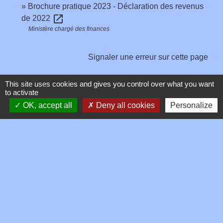
Brochure pratique 2023 - Déclaration des revenus
open_in_new
de 2022
Ministère chargé des finances
Signaler une erreur sur cette page
This site uses cookies and gives you control over what you want
to activate
OK, accept all
Deny all cookies
Personalize
Contacts
Commune de Toussieux
346, Route du Morbier
01600 Toussieux - FRANCE
+33 4 74 00 19 03
Contact par formulaire