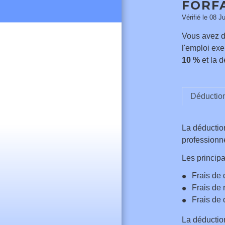
FORFA
Vérifié le 08 J
Vous avez de
l'emploi exe
10 %
et la d
Déduction 
La déduction
professionne
Les principa
Frais de 
Frais de r
Frais de 
La déductio