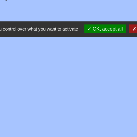
 control over what you want to activate
OK, accept all
Contacts
Commune de Toussieux
346, Route du Morbier
01600 Toussieux - FRANCE
+33 4 74 00 19 03
Contact par formulaire