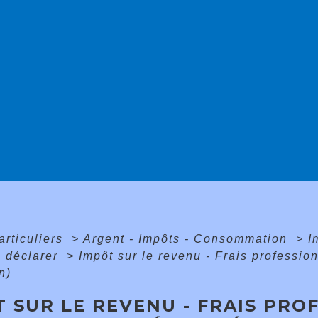
articuliers
>
Argent - Impôts - Consommation
>
I
à déclarer
>
Impôt sur le revenu - Frais professionn
n)
 SUR LE REVENU - FRAIS PROF