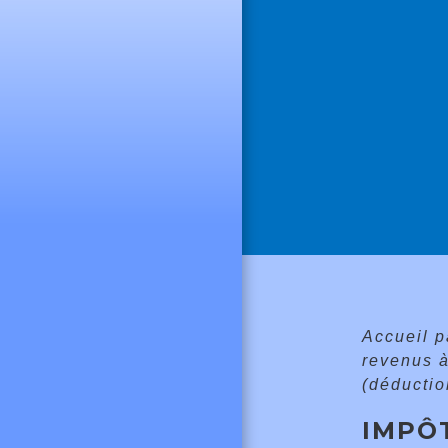
Accueil p
revenus 
(déductio
IMPÔT