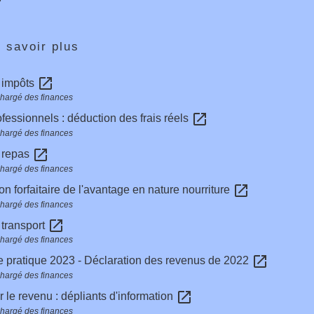
 savoir plus
open_in_new
s impôts
chargé des finances
open_in_new
ofessionnels : déduction des frais réels
chargé des finances
open_in_new
e repas
chargé des finances
open_in_new
on forfaitaire de l'avantage en nature nourriture
chargé des finances
open_in_new
 transport
chargé des finances
open_in_new
 pratique 2023 - Déclaration des revenus de 2022
chargé des finances
open_in_new
r le revenu : dépliants d'information
chargé des finances