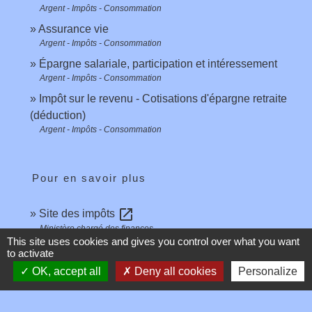
Argent - Impôts - Consommation
Assurance vie
Argent - Impôts - Consommation
Épargne salariale, participation et intéressement
Argent - Impôts - Consommation
Impôt sur le revenu - Cotisations d'épargne retraite
(déduction)
Argent - Impôts - Consommation
Pour en savoir plus
open_in_new
Site des impôts
Ministère chargé des finances
This site uses cookies and gives you control over what you want
Brochure pratique 2023 - Déclaration des revenus
to activate
open_in_new
de 2022
OK, accept all
Deny all cookies
Personalize
Ministère chargé des finances
open_in_new
Impôt sur le revenu : dépliants d'information