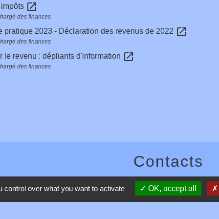
open_in_new
s impôts
chargé des finances
open_in_new
 pratique 2023 - Déclaration des revenus de 2022
chargé des finances
open_in_new
r le revenu : dépliants d'information
chargé des finances
Contacts
Commune de Toussieux
 control over what you want to activate
OK, accept all
346, Route du Morbier
01600 Toussieux - FRANCE
+33 4 74 00 19 03