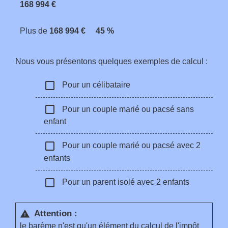
168 994 €
Plus de
168 994 €
45 %
Nous vous présentons quelques exemples de calcul :
check_box_outline_blank
Pour un célibataire
check_box_outline_blank
Pour un couple marié ou pacsé sans
enfant
check_box_outline_blank
Pour un couple marié ou pacsé avec 2
enfants
check_box_outline_blank
Pour un parent isolé avec 2 enfants
Attention :
warning
le barème n'est qu'un élément du
calcul de l'impôt