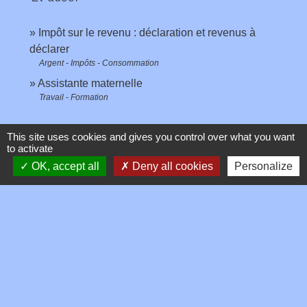
Impôt sur le revenu : déclaration et revenus à
déclarer
Argent - Impôts - Consommation
Assistante maternelle
Travail - Formation
This site uses cookies and gives you control over what you want
Pour en savoir plus
to activate
OK, accept all
Deny all cookies
Personalize
open_in_new
Impôt sur le revenu : dépliants d'information
Ministère chargé des finances
Assistante maternelle : comment déclarer ses
open_in_new
revenus ?
Ministère chargé des finances
Brochure pratique 2023 - Déclaration des revenus
open_in_new
de 2022
Ministère chargé des finances