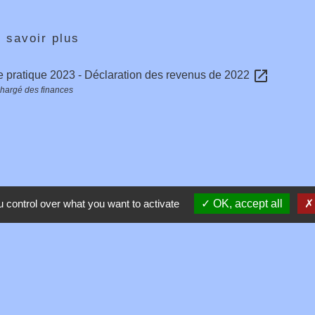
 savoir plus
open_in_new
 pratique 2023 - Déclaration des revenus de 2022
chargé des finances
 control over what you want to activate
OK, accept all
Contacts
Commune de Toussieux
346, Route du Morbier
01600 Toussieux - FRANCE
+33 4 74 00 19 03