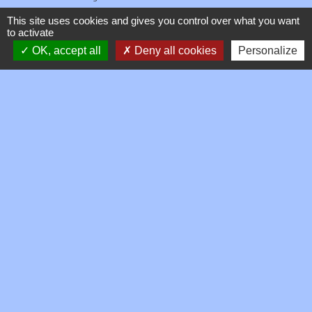
This site uses cookies and gives you control over what you want
to activate
Signaler une erreur sur cette page
OK, accept all
Deny all cookies
Personalize
Contacts
Commune de Toussieux
346, Route du Morbier
01600 Toussieux - FRANCE
+33 4 74 00 19 03
Contact par formulaire
Mentions légales
-
Politique de confidentialité
-