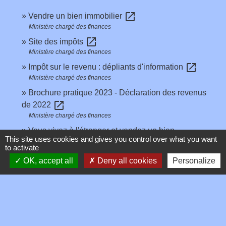
open_in_new
Vendre un bien immobilier
Ministère chargé des finances
open_in_new
Site des impôts
Ministère chargé des finances
open_in_new
Impôt sur le revenu : dépliants d'information
Ministère chargé des finances
Brochure pratique 2023 - Déclaration des revenus
open_in_new
de 2022
Ministère chargé des finances
Vous vivez à l'étranger et vendez un bien
This site uses cookies and gives you control over what you want
open_in_new
immobilier situé en France
to activate
Ministère chargé des finances
OK, accept all
Deny all cookies
Personalize
Signaler une erreur sur cette page