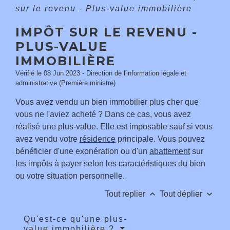
sur le revenu - Plus-value immobilière
IMPÔT SUR LE REVENU -
PLUS-VALUE
IMMOBILIÈRE
Vérifié le 08 Jun 2023 - Direction de l'information légale et
administrative (Première ministre)
Vous avez vendu un bien immobilier plus cher que
vous ne l'aviez acheté ? Dans ce cas, vous avez
réalisé une plus-value. Elle est imposable sauf si vous
avez vendu votre
résidence
principale. Vous pouvez
bénéficier d'une exonération ou d'un
abattement
sur
les impôts à payer selon les caractéristiques du bien
ou votre situation personnelle.
keyboard_arrow_up
keyboard_arrow_down
Tout replier
Tout déplier
Qu'est-ce qu'une plus-
value immobilière ?