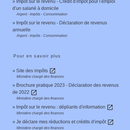
Impôt sur le revenu - Crédit d'impôt pour l'emploi
d'un salarié à domicile
Argent - Impôts - Consommation
Impôt sur le revenu - Déclaration de revenus
annuelle
Argent - Impôts - Consommation
Pour en savoir plus
open_in_new
Site des impôts
Ministère chargé des finances
Brochure pratique 2023 - Déclaration des revenus
open_in_new
de 2022
Ministère chargé des finances
open_in_new
Impôt sur le revenu : dépliants d'information
Ministère chargé des finances
open_in_new
Je déclare mes réductions et crédits d'impôt
Ministère chargé des finances