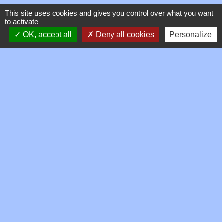
This site uses cookies and gives you control over what you want
to activate
Signaler une erreur sur cette page
OK, accept all
Deny all cookies
Personalize
Contacts
Commune de Toussieux
346, Route du Morbier
01600 Toussieux - FRANCE
+33 4 74 00 19 03
Contact par formulaire
Mentions légales
-
Politique de confidentialité
-