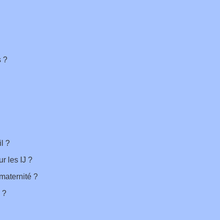
s ?
l ?
r les IJ ?
maternité ?
 ?