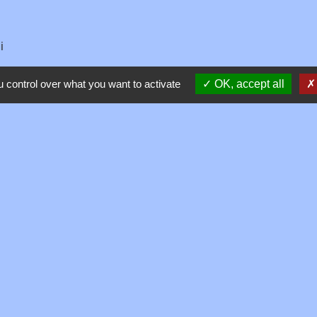
i
fonction publique
 control over what you want to activate
OK, accept all
ormation
Contacts
Commune de Toussieux
346, Route du Morbier
01600 Toussieux - FRANCE
+33 4 74 00 19 03