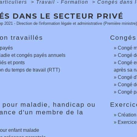
articuliers
>
Travail - Formation
>
Congés dans l
ÉS DANS LE SECTEUR PRIVÉ
ep 2021 - Direction de l'information légale et administrative (Première ministre)
on travaillés
Congés 
payés
Congé ma
ladie et congés payés annuels
Congé de 
iés et ponts
Congé en
n du temps de travail (RTT)
après sa 
Congé d'
Congé de
Congé pa
 pour maladie, handicap ou
Exercic
ance d'un membre de la
Création 
Exercice
our enfant malade