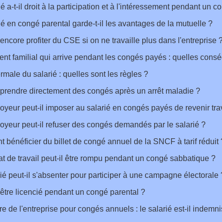
ié a-t-il droit à la participation et à l'intéressement pendant un 
ié en congé parental garde-t-il les avantages de la mutuelle ?
encore profiter du CSE si on ne travaille plus dans l'entreprise 
t familial qui arrive pendant les congés payés : quelles cons
rmale du salarié : quelles sont les règles ?
prendre directement des congés après un arrêt maladie ?
yeur peut-il imposer au salarié en congés payés de revenir trav
yeur peut-il refuser des congés demandés par le salarié ?
bénéficier du billet de congé annuel de la SNCF à tarif réduit 
at de travail peut-il être rompu pendant un congé sabbatique ?
ié peut-il s'absenter pour participer à une campagne électorale 
être licencié pendant un congé parental ?
e de l'entreprise pour congés annuels : le salarié est-il indemn