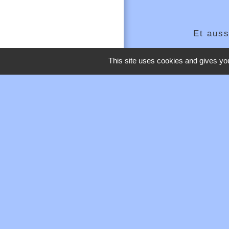
Et auss
Dans la 
This site uses cookies and gives you
Travail - F