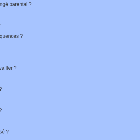
congé parental ?
?
équences ?
ailler ?
?
?
isé ?