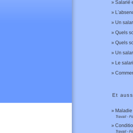
Salarié 
L'absenc
Un salar
Quels son
Quels son
Un salar
Le salar
Comment 
Et auss
Maladie 
Travail - F
Conditio
Travail - F