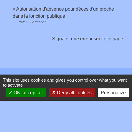
Autorisation d'absence pour décès d'un proche
dans la fonction publique
Travail - Formation
Signaler une erreur sur cette page
Contacts
This site uses cookies and gives you control over what you want
to activate
Commune de Toussieux
OK, accept all
Deny all cookies
Personalize
346, Route du Morbier
01600 Toussieux - FRANCE
+33 4 74 00 19 03
Contact par formulaire