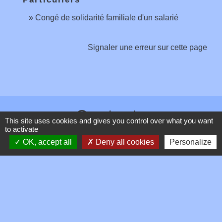
Congé de solidarité familiale d'un salarié
Signaler une erreur sur cette page
Contacts
This site uses cookies and gives you control over what you want
to activate
Commune de Toussieux
OK, accept all
Deny all cookies
Personalize
346, Route du Morbier
01600 Toussieux - FRANCE
+33 4 74 00 19 03
Contact par formulaire