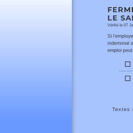
FERM
LE SA
Vérifié le 07 J
Si l'employe
indemnisé se
emploi peut 
check_box_outline_blank
check_box_outline_blank
Textes 