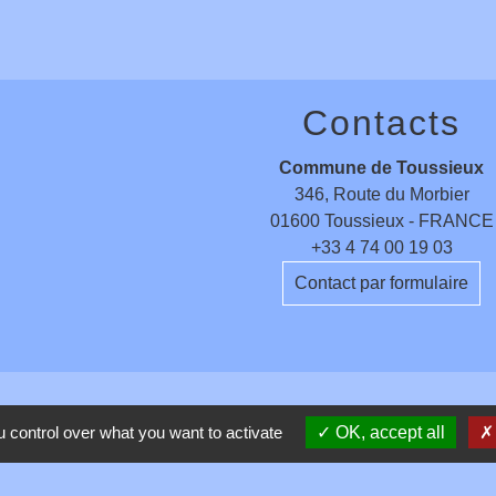
Contacts
Commune de Toussieux
346, Route du Morbier
01600 Toussieux - FRANCE
+33 4 74 00 19 03
Contact par formulaire
entions légales
-
Politique de confidentialité
-
Accessibilité
-
 control over what you want to activate
OK, accept all