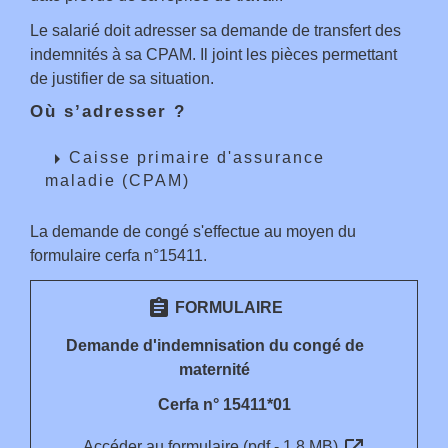
Le salarié doit adresser sa demande de transfert des
indemnités à sa CPAM. Il joint les pièces permettant
de justifier de sa situation.
Où s’adresser ?
arrow_right
Caisse primaire d'assurance
maladie (CPAM)
La demande de congé s'effectue au moyen du
formulaire cerfa n°15411.
assignment
FORMULAIRE
Demande d'indemnisation du congé de
maternité
Cerfa n° 15411*01
open_in_new
Accéder au formulaire (pdf - 1.8 MB)