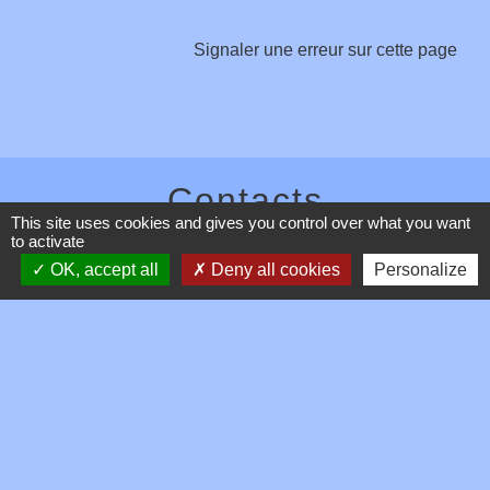
Signaler une erreur sur cette page
Contacts
This site uses cookies and gives you control over what you want
to activate
Commune de Toussieux
346, Route du Morbier
OK, accept all
Deny all cookies
Personalize
01600 Toussieux - FRANCE
+33 4 74 00 19 03
Contact par formulaire
Mentions légales
-
Politique de confidentialité
-