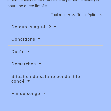
aidée, résidence en France de la personne aidée) et
pour une durée limitée.
keyboard_arrow_up
keyboard_arrow_down
Tout replier
Tout déplier
De quoi s'agit-il ?
Conditions
Durée
Démarches
Situation du salarié pendant le
congé
Fin du congé