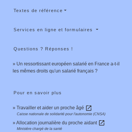
Textes de référence
Services en ligne et formulaires
Questions ? Réponses !
Un ressortissant européen salarié en France a-t-il
les mêmes droits qu'un salarié français ?
Pour en savoir plus
open_in_new
Travailler et aider un proche âgé
Caisse nationale de solidarité pour l'autonomie (CNSA)
open_in_new
Allocation journalière du proche aidant
Ministère chargé de la santé