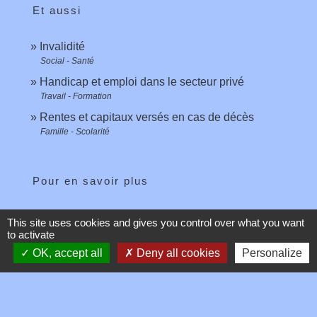
Et aussi
Invalidité
Social - Santé
Handicap et emploi dans le secteur privé
Travail - Formation
Rentes et capitaux versés en cas de décès
Famille - Scolarité
Pour en savoir plus
Démarches de l'employeur en cas d'arrêt de travail
This site uses cookies and gives you control over what you want
open_in_new
to activate
Caisse nationale d'assurance maladie (Cnam)
OK, accept all
Deny all cookies
Personalize
Signaler une erreur sur cette page