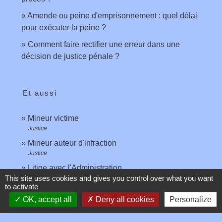
Amende ou peine d'emprisonnement : quel délai
pour exécuter la peine ?
Comment faire rectifier une erreur dans une
décision de justice pénale ?
Et aussi
Mineur victime
Justice
Mineur auteur d'infraction
Justice
Litige avec l'Administration
This site uses cookies and gives you control over what you want
Papiers - Citoyenneté - Élections
to activate
Accès au droit et à la justice
OK, accept all
Deny all cookies
Personalize
Justice