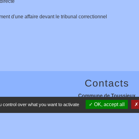
 directe
ent d'une affaire devant le tribunal correctionnel
Contacts
Commune de Toussieux
346, Route du Morbier
 control over what you want to activate
OK, accept all
01600 Toussieux - FRANCE
+33 4 74 00 19 03
Contact par formulaire