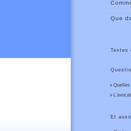
Commen
Que do
Textes 
Questi
Quelles 
L'avocat
Et auss