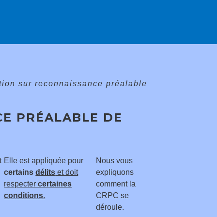
ion sur reconnaissance préalable
E PRÉALABLE DE
t
Elle est appliquée pour
Nous vous
certains
délits
et doit
expliquons
respecter
certaines
comment la
conditions
.
CRPC se
déroule.