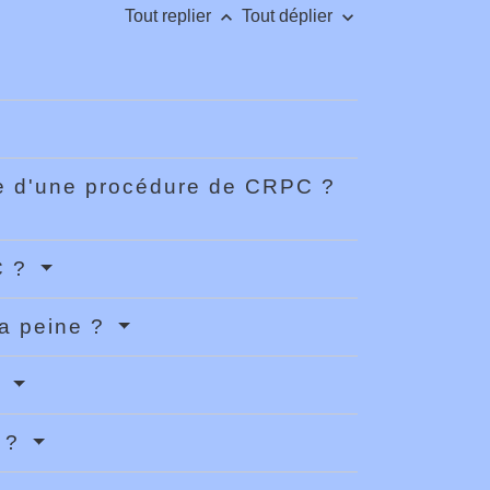
keyboard_arrow_up
keyboard_arrow_down
Tout replier
Tout déplier
re d'une procédure de CRPC ?
C ?
la peine ?
?
n ?