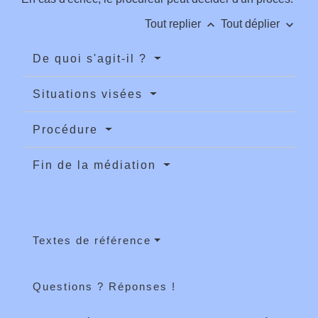
keyboard_arrow_up
keyboard_arrow_down
Tout replier
Tout déplier
De quoi s'agit-il ?
Situations visées
Procédure
Fin de la médiation
Textes de référence
Questions ? Réponses !