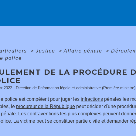
articuliers
>
Justice
>
Affaire pénale
>
Déroulem
de police
ULEMENT DE LA PROCÉDURE D
OLICE
ar 2022 - Direction de l'information légale et administrative (Première ministre)
de police est compétent pour juger les
infractions
pénales les mo
ples, le
procureur de la République
peut décider d'une procédur
 pénale
. Les contraventions les plus complexes peuvent donner 
police. La victime peut se constituer
partie civile
et demander répa