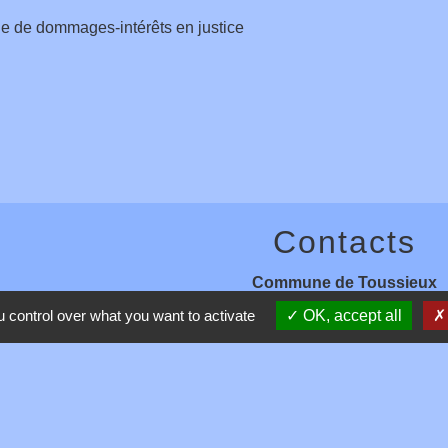
 de dommages-intérêts en justice
Contacts
Commune de Toussieux
346, Route du Morbier
 control over what you want to activate
OK, accept all
01600 Toussieux - FRANCE
+33 4 74 00 19 03
Contact par formulaire