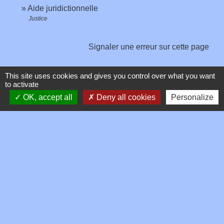
Aide juridictionnelle
Justice
Signaler une erreur sur cette page
This site uses cookies and gives you control over what you want
to activate
OK, accept all
Deny all cookies
Personalize
Contacts
Commune de Toussieux
346, Route du Morbier
01600 Toussieux - FRANCE
+33 4 74 00 19 03
Contact par formulaire