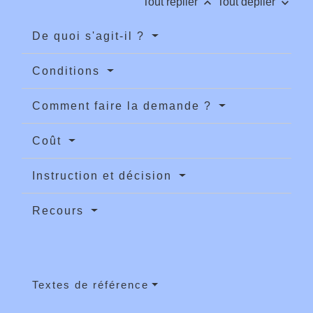
keyboard_arrow_up
keyboard_arrow_down
Tout replier
Tout déplier
De quoi s'agit-il ?
Conditions
Comment faire la demande ?
Coût
Instruction et décision
Recours
Textes de référence