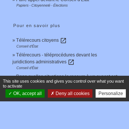
Papiers - Citoyenneté - Élections
Pour en savoir plus
open_in_new
Télérecours citoyens
Conseil d'État
Télérecours - téléprocédures devant les
open_in_new
juridictions administratives
Conseil d'État
Dans quelles situations le recours à un avocat est-
This site uses cookies and gives you control over what you want
open_in_new
il obligatoire ?
to activate
Conseil d'État
OK, accept all
Deny all cookies
Personalize
Signaler une erreur sur cette page