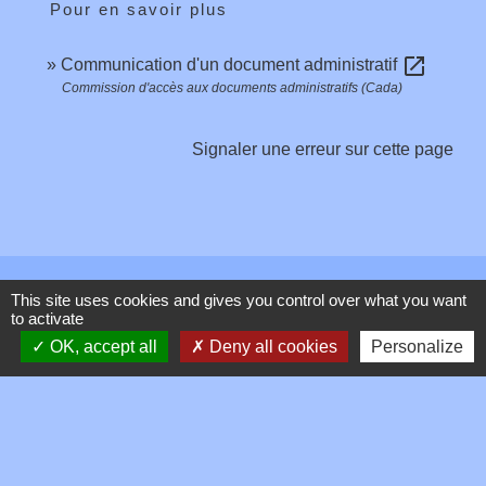
Pour en savoir plus
open_in_new
Communication d'un document administratif
Commission d'accès aux documents administratifs (Cada)
Signaler une erreur sur cette page
Contacts
This site uses cookies and gives you control over what you want
to activate
Commune de Toussieux
OK, accept all
Deny all cookies
Personalize
346, Route du Morbier
01600 Toussieux - FRANCE
+33 4 74 00 19 03
Contact par formulaire