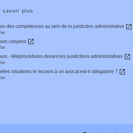
 savoir plus
open_in_new
ion des compétences au sein de la juridiction administrative
tat
open_in_new
ours citoyens
tat
open_in_new
urs - téléprocédures devant les juridictions administratives
tat
open_in_new
lles situations le recours à un avocat est-il obligatoire ?
tat