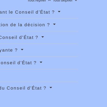
keyboard_arrow_up
keyboard_arrow_down
Tout replier
Tout déplier
vant le Conseil d’État ?
tion de la décision ?
Conseil d'État ?
ayante ?
Conseil d'État ?
 du Conseil d'État ?