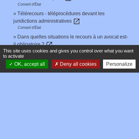
Conseil d'État
Télérecours - téléprocédures devant les
open_in_new
juridictions administratives
Conseil d'État
Dans quelles situations le recours à un avocat est-
open_in_new
il obligatoire ?
This site uses cookies and gives you control over what you want
Conseil d'État
to activate
OK, accept all
Deny all cookies
Personalize
Signaler une erreur sur cette page
Contacts
Commune de Toussieux
346, Route du Morbier
01600 Toussieux - FRANCE