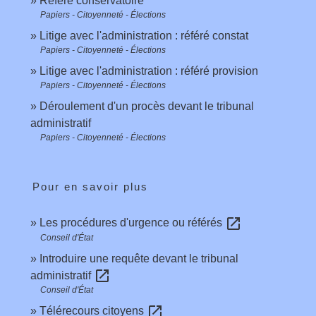
Référé conservatoire
Papiers - Citoyenneté - Élections
Litige avec l'administration : référé constat
Papiers - Citoyenneté - Élections
Litige avec l'administration : référé provision
Papiers - Citoyenneté - Élections
Déroulement d'un procès devant le tribunal
administratif
Papiers - Citoyenneté - Élections
Pour en savoir plus
open_in_new
Les procédures d'urgence ou référés
Conseil d'État
Introduire une requête devant le tribunal
open_in_new
administratif
Conseil d'État
open_in_new
Télérecours citoyens