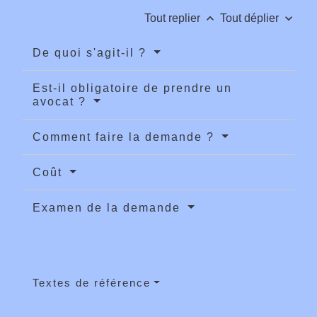
keyboard_arrow_up
keyboard_arrow_down
Tout replier
Tout déplier
De quoi s'agit-il ?
Est-il obligatoire de prendre un
avocat ?
Comment faire la demande ?
Coût
Examen de la demande
Textes de référence