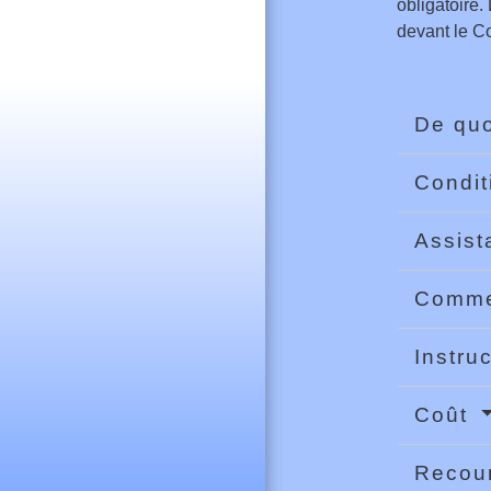
obligatoire.
devant le Co
De quo
Condi
Assist
Comme
Instru
Coût
Recou