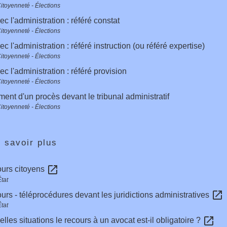
Citoyenneté - Élections
ec l'administration : référé constat
Citoyenneté - Élections
ec l'administration : référé instruction (ou référé expertise)
Citoyenneté - Élections
ec l'administration : référé provision
Citoyenneté - Élections
ent d'un procès devant le tribunal administratif
Citoyenneté - Élections
 savoir plus
open_in_new
ours citoyens
tat
open_in_new
urs - téléprocédures devant les juridictions administratives
tat
open_in_new
lles situations le recours à un avocat est-il obligatoire ?