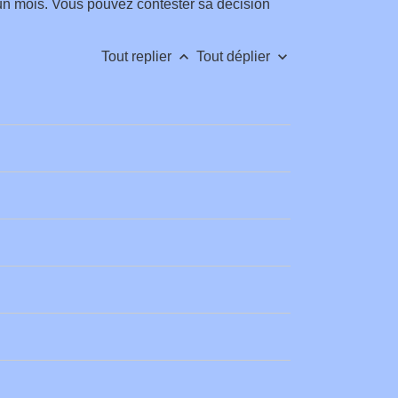
 un mois. Vous pouvez contester sa décision
keyboard_arrow_up
keyboard_arrow_down
Tout replier
Tout déplier