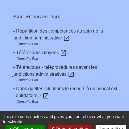
Pour en savoir plus
Répartition des compétences au sein de la
open_in_new
juridiction administrative
Conseil d'État
open_in_new
Télérecours citoyens
Conseil d'État
Télérecours - téléprocédures devant les
open_in_new
juridictions administratives
Conseil d'État
Dans quelles situations le recours à un avocat est-
open_in_new
il obligatoire ?
Conseil d'État
This site uses cookies and gives you control over what you want
Signaler une erreur sur cette page
to activate
OK, accept all
Deny all cookies
Personalize