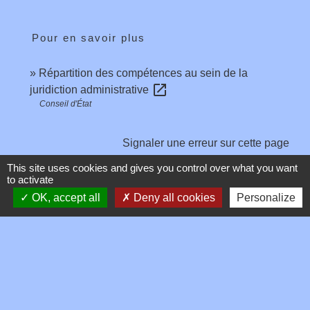
Pour en savoir plus
Répartition des compétences au sein de la
open_in_new
juridiction administrative
Conseil d'État
Signaler une erreur sur cette page
This site uses cookies and gives you control over what you want
to activate
OK, accept all
Deny all cookies
Personalize
Contacts
Commune de Toussieux
346, Route du Morbier
01600 Toussieux - FRANCE
+33 4 74 00 19 03