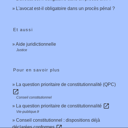
L'avocat est-il obligatoire dans un procès pénal ?
Et aussi
Aide juridictionnelle
Justice
Pour en savoir plus
La question prioritaire de constitutionnalité (QPC)
open_in_new
Conseil constitutionnel
open_in_new
La question prioritaire de constitutionnalité
Vie-publique.fr
Conseil constitutionnel : dispositions déjà
open_in_new
déclarées conformes