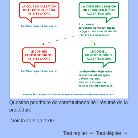
Question prioritaire de constitutionnalité : résumé de la
procédure
Voir la version texte
keyboard_arrow_up
keyboard_arrow_down
Tout replier
Tout déplier