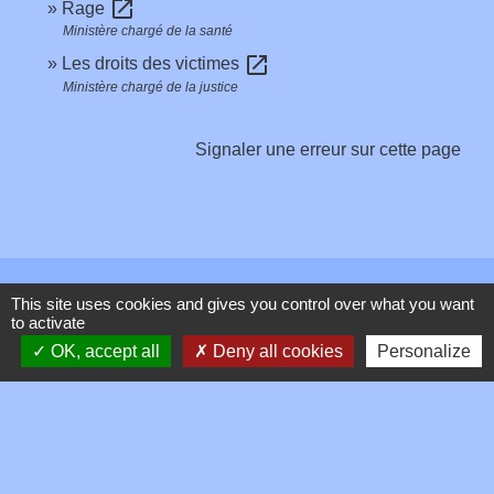
open_in_new
Rage
Ministère chargé de la santé
open_in_new
Les droits des victimes
Ministère chargé de la justice
Signaler une erreur sur cette page
Contacts
This site uses cookies and gives you control over what you want
to activate
Commune de Toussieux
OK, accept all
Deny all cookies
Personalize
346, Route du Morbier
01600 Toussieux - FRANCE
+33 4 74 00 19 03
Contact par formulaire