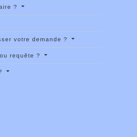
iaire ?
resser votre demande ?
 ou requête ?
 ?