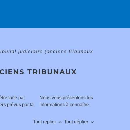
tribunal judiciaire (anciens tribunaux
NCIENS TRIBUNAUX
re faite par
Nous vous présentons les
ers prévus par la
informations à connaître.
keyboard_arrow_up
keyboard_arrow_down
Tout replier
Tout déplier