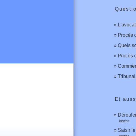
Questi
L'avocat
Procès c
Quels so
Procès c
Comment 
Tribunal
Et auss
Déroulem
Justice
Saisir le