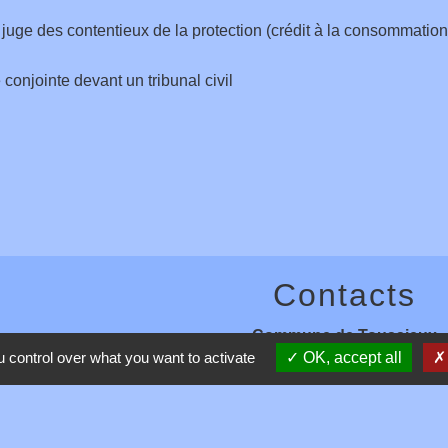
e juge des contentieux de la protection (crédit à la consommation,
conjointe devant un tribunal civil
Contacts
Commune de Toussieux
 control over what you want to activate
OK, accept all
346, Route du Morbier
01600 Toussieux - FRANCE
+33 4 74 00 19 03
Contact par formulaire