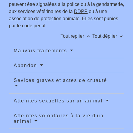
peuvent être signalées à la police ou à la gendarmerie,
aux services vétérinaires de la
DDPP
ou à une
association de protection animale. Elles sont punies
par le code pénal.
keyboard_arrow_up
keyboard_arrow_down
Tout replier
Tout déplier
Mauvais traitements
Abandon
Sévices graves et actes de cruauté
Atteintes sexuelles sur un animal
Atteintes volontaires à la vie d'un
animal