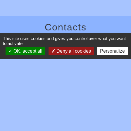
Contacts
This site uses cookies and gives you control over what you want
Commune de Toussieux
to activate
346, Route du Morbier
01600 Toussieux - FRANCE
OK, accept all
Deny all cookies
Personalize
+33 4 74 00 19 03
Contact par formulaire
Mentions légales
-
Politique de confidentialité
-
Accessibilité
-
Plan du site
-
Gestion des cookies
Site créé en partenariat avec Réseau des Communes