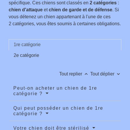
spécifique. Ces chiens sont classés en
2 catégories
:
chien d'attaque
et
chien de garde et de défense
. Si
vous détenez un chien appartenant à l'une de ces
2 catégories, vous êtes soumis à certaines obligations.
1re catégorie
2e catégorie
keyboard_arrow_up
keyboard_arrow_down
Tout replier
Tout déplier
Peut-on acheter un chien de 1re
catégorie ?
Qui peut posséder un chien de 1re
catégorie ?
Votre chien doit être stérilisé