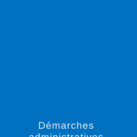
menu
Démarches
administratives