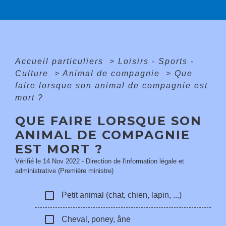
Accueil particuliers
>
Loisirs - Sports -
Culture
>
Animal de compagnie
>
Que
faire lorsque son animal de compagnie est
mort ?
QUE FAIRE LORSQUE SON
ANIMAL DE COMPAGNIE
EST MORT ?
Vérifié le 14 Nov 2022 - Direction de l'information légale et
administrative (Première ministre)
check_box_outline_blank
Petit animal (chat, chien, lapin, ...)
check_box_outline_blank
Cheval, poney, âne