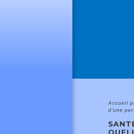
Accueil p
d'une per
SANT
QUELL