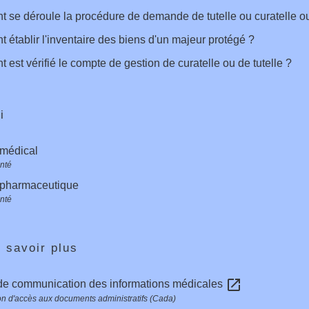
se déroule la procédure de demande de tutelle ou curatelle o
établir l'inventaire des biens d'un majeur protégé ?
est vérifié le compte de gestion de curatelle ou de tutelle ?
i
 médical
anté
 pharmaceutique
anté
 savoir plus
open_in_new
de communication des informations médicales
 d'accès aux documents administratifs (Cada)