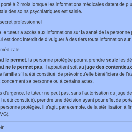
 porté à 2 mois lorsque les informations médicales datent de pl
le des soins psychiatriques est saisie.
secret professionnel
 le tuteur a accès aux informations sur la santé de la personne p
 lui est donc interdit de divulguer à des tiers toute information su
n médicale
at le permet
, la personne protégée pourra prendre
seule
les dé
tat ne le permet pas
, il appartient soit au
juge des contentieux
e famille
s'il a été constitué, de prévoir qu'elle bénéficiera de l'
 concernant sa personne ou à certains actes.
s d'urgence, le tuteur ne peut pas, sans l'autorisation du juge d
'il a été constitué), prendre une décision ayant pour effet de porte
 personne protégée. Il s'agit, par exemple, de la stérilisation à fi
IVG).
ir