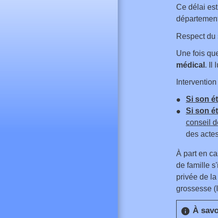
Ce délai est
départementa
Respect du 
Une fois que
médical
. Il
Interventio
Si son ét
Si son é
conseil d
des actes
À part en ca
de famille s
privée de la
grossesse (
À savo
info