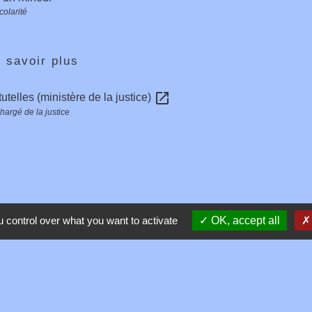
colarité
 savoir plus
open_in_new
utelles (ministère de la justice)
hargé de la justice
 control over what you want to activate
OK, accept all
Contacts
Commune de Toussieux
346, Route du Morbier
01600 Toussieux - FRANCE