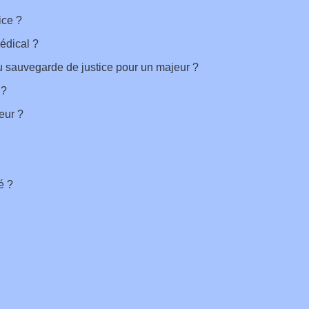
ice ?
médical ?
u sauvegarde de justice pour un majeur ?
 ?
eur ?
é ?