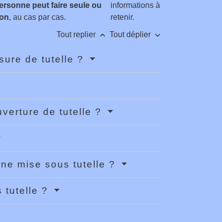
ersonne peut faire seule ou
informations à
on
, au cas par cas.
retenir.
keyboard_arrow_up
keyboard_arrow_down
Tout replier
Tout déplier
ure de tutelle ?
verture de tutelle ?
ne mise sous tutelle ?
 tutelle ?