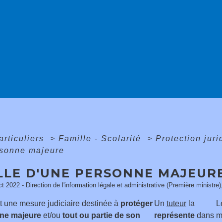
articuliers
>
Famille - Scolarité
>
Protection juri
rsonne majeure
LLE D'UNE PERSONNE MAJEUR
ct 2022 - Direction de l'information légale et administrative (Première ministre)
st une mesure judiciaire destinée à
protéger
Un
tuteur
la
L
ne majeure
et/ou
tout ou partie de son
représente
dans
m