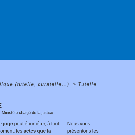
dique (tutelle, curatelle...)
>
Tutelle
E
, Ministère chargé de la justice
e
juge
peut énumérer, à tout
Nous vous
oment, les
actes que la
présentons les