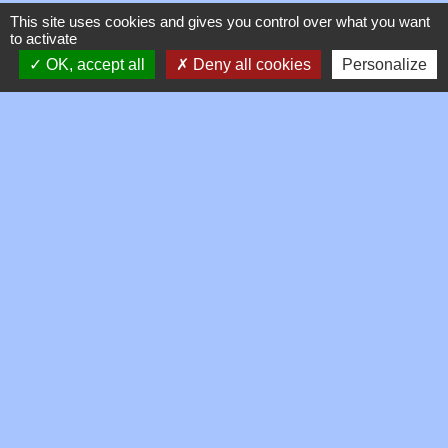
This site uses cookies and gives you control over what you want
to activate
Signaler une erreur sur cette page
OK, accept all
Deny all cookies
Personalize
Contacts
Commune de Toussieux
346, Route du Morbier
01600 Toussieux - FRANCE
+33 4 74 00 19 03
Contact par formulaire
Mentions légales
-
Politique de confidentialité
-