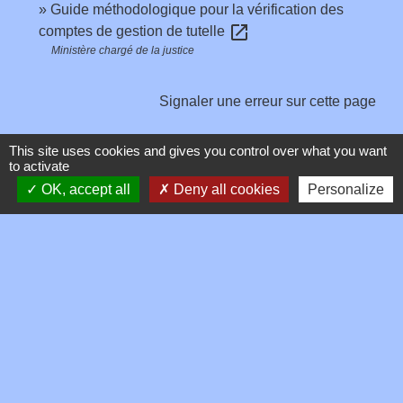
Guide méthodologique pour la vérification des
open_in_new
comptes de gestion de tutelle
Ministère chargé de la justice
Signaler une erreur sur cette page
This site uses cookies and gives you control over what you want
to activate
OK, accept all
Deny all cookies
Personalize
Contacts
Commune de Toussieux
346, Route du Morbier
01600 Toussieux - FRANCE
+33 4 74 00 19 03
Contact par formulaire