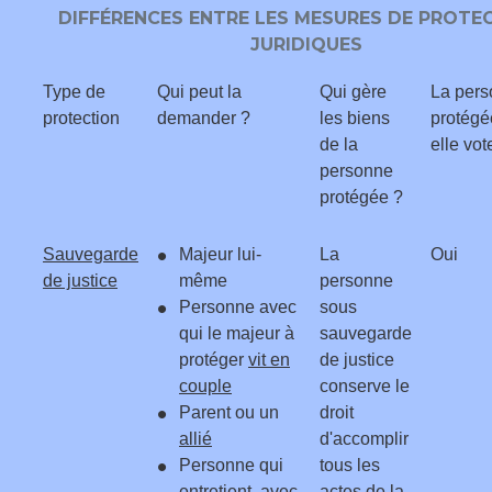
DIFFÉRENCES ENTRE LES MESURES DE PROTE
JURIDIQUES
Type de
Qui peut la
Qui gère
La per
protection
demander ?
les biens
protégé
de la
elle vot
personne
protégée ?
Sauvegarde
Majeur lui-
La
Oui
de justice
même
personne
Personne avec
sous
qui le majeur à
sauvegarde
protéger
vit en
de justice
couple
conserve le
Parent ou un
droit
allié
d'accomplir
Personne qui
tous les
entretient, avec
actes de la