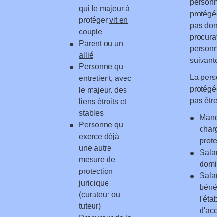
person
qui le majeur à
protégé
protéger
vit en
pas don
couple
procura
Parent ou un
person
allié
suivante
Personne qui
La per
entretient, avec
protégé
le majeur, des
pas être
liens étroits et
stables
Mand
Personne qui
char
exerce déjà
prote
une autre
Salar
mesure de
domi
protection
Sala
juridique
béné
(curateur ou
l'éta
tuteur)
d'acc