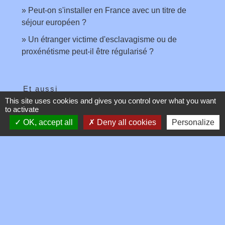
Peut-on s'installer en France avec un titre de
séjour européen ?
Un étranger victime d'esclavagisme ou de
proxénétisme peut-il être régularisé ?
Et aussi
This site uses cookies and gives you control over what you want
to activate
Séjour en France de la famille d'un citoyen
OK, accept all
Deny all cookies
Personalize
européen
Étranger - Europe
Certificat de résidence d'1 an pour Algérien
Étranger - Europe
Signaler une erreur sur cette page