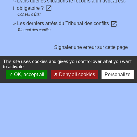
Dans quelles situations le recours à un avocat est-
open_in_new
il obligatoire ?
Conseil d'État
open_in_new
Les derniers arrêts du Tribunal des conflits
Tribunal des conflits
Signaler une erreur sur cette page
This site uses cookies and gives you control over what you want
to activate
OK, accept all
Deny all cookies
Personalize
Contacts
Commune de Toussieux
346, Route du Morbier
01600 Toussieux - FRANCE
+33 4 74 00 19 03
Contact par formulaire