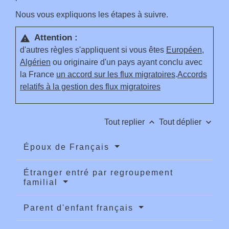
Nous vous expliquons les étapes à suivre.
Attention :
warning
d'autres règles s'appliquent si vous êtes
Européen
,
Algérien
ou originaire d'un pays ayant conclu avec
la France
un accord sur les flux migratoires
.
Accords
relatifs à la gestion des flux migratoires
keyboard_arrow_up
keyboard_arrow_down
Tout replier
Tout déplier
Époux de Français
Étranger entré par regroupement
familial
Parent d'enfant français