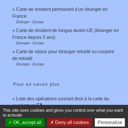
Carte de résident permanent d'un étranger en
France
Étranger - Europe
Carte de résident de longue durée-UE (étranger en
France depuis 5 ans)
Étranger - Europe
Carte de séjour pour étranger retraité ou conjoint
de retraité
Étranger - Europe
Pour en savoir plus
Liste des opérations ouvrant droit à la carte du
open_in_new
combattant
This site uses cookies and gives you control over what you want
Legifrance
to activate
open_in_new
Accords bilatéraux entrée et sejour en France
OK, accept all
Deny all cookies
Personalize
Ministère chargé de l'intérieur